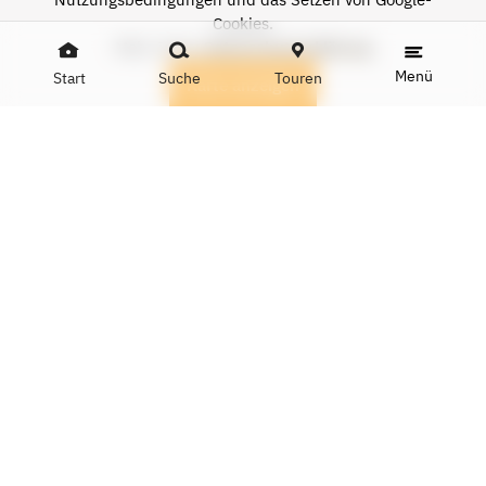
Cookies.
Mehr Infos:
Datenschutzerklärung
Menü
Start
Suche
Touren
Karte anzeigen
DATEN
Name
Buchhandlung Zeitlos St. Arnual
Adresse
Saargemünder Str. 62a, 66119 Saarbrücken
Telefon
0681/9850191
E-Mail
info@buchhandlung-zeitlos.de
Website
buchhandlung-zeitlos.de
ÖFFNUNGSZEITEN
Dienstag - Samstag
10 - 18 Uhr
EINBLICKE IN LOKALITÄT