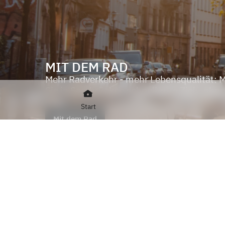
MIT DEM RAD
Mehr Radverkehr - mehr Lebensqualität:
Sie in Saarbrücken schnell zum Ziel - ohn
Stau.
Start
Mit dem Rad