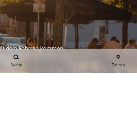
 Mit dem Fahrrad kommen
e Parkplatzsuche und
Suche
Touren