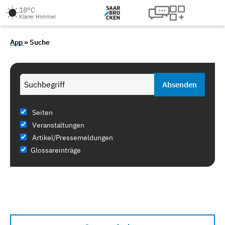
18°C
Klarer Himmel
App
» Suche
Seiten
Veranstaltungen
Artikel/Pressemeldungen
Glossareinträge