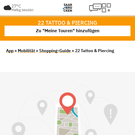
27°C
Mäßig bewölkt
22 TATTOO & PIERCING
Zu "Meine Touren" hinzufügen
App
»
Mobilität
»
Shopping-Guide
» 22 Tattoo & Piercing