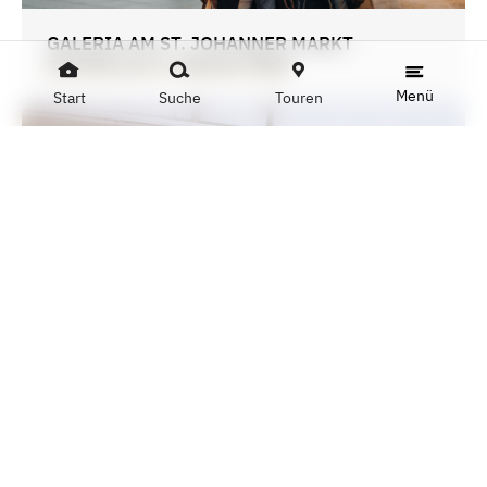
GALERIA AM ST. JOHANNER MARKT
GALERIA am St. Johanner Markt
Menü
Start
Suche
Touren
ZARA
Zara