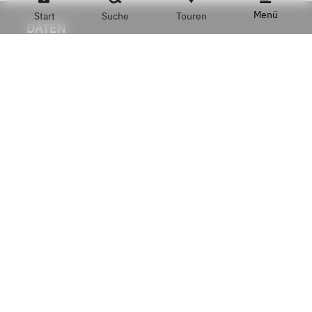
Menü
Start
Suche
Touren
DATEN
Name
Bilal Style Vintage
Adresse
Eisenbahnstraße 23, 66117 Saarbrücken
Telefon
+49 173 8835155
ÖFFNUNGSZEITEN
Montag - Freitag
9 bis 19.30 Uhr
Samstag
9 bis 18 Uhr
WARENKATEGORIEN
Friseur
Gesundheit und Kosmetik