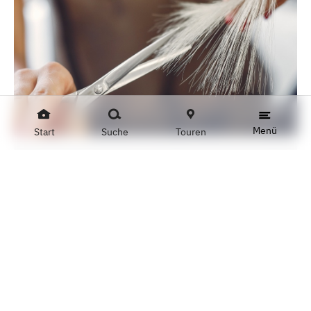
Menü
Start
Suche
Touren
HAAR.VERLIEBT FRISEURE
haar.verliebt Friseure