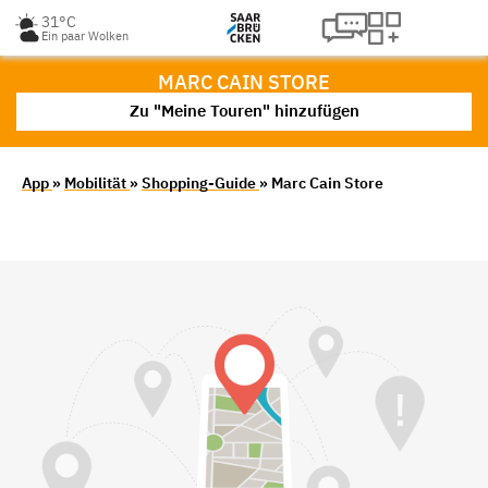
31°C
Ein paar Wolken
MARC CAIN STORE
Zu "Meine Touren" hinzufügen
App
»
Mobilität
»
Shopping-Guide
» Marc Cain Store