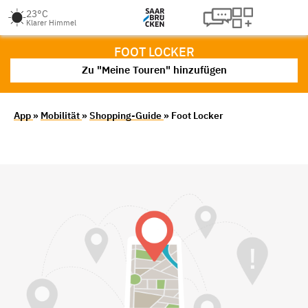
23°C
Klarer Himmel
FOOT LOCKER
Zu "Meine Touren" hinzufügen
App
»
Mobilität
»
Shopping-Guide
» Foot Locker