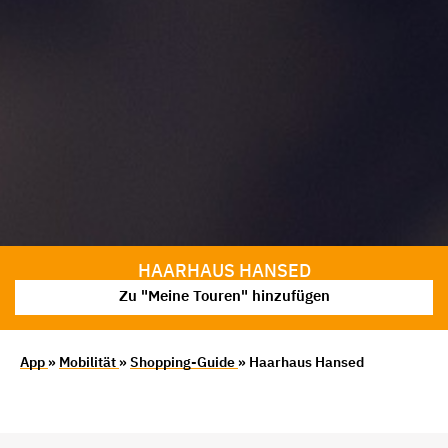
HAARHAUS HANSED
Zu "Meine Touren" hinzufügen
App
»
Mobilität
»
Shopping-Guide
» Haarhaus Hansed