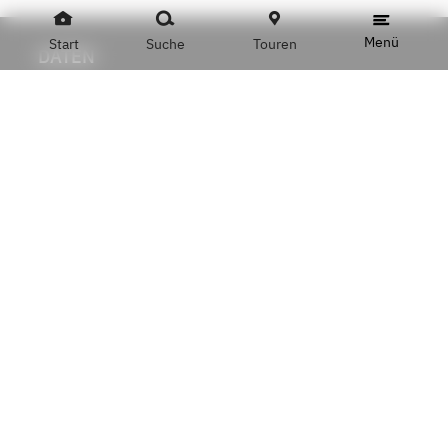
Menü
Start
Suche
Touren
DATEN
Name
Haarhaus Hansed
Adresse
Cecilienstraße 13, 66111 Saarbrücken
Telefon
+49 681 59898
E-Mail
info@haarhaus-hansed.de
ÖFFNUNGSZEITEN
Dienstag - Freitag
9 bis 17 Uhr
Samstag
8.30 bis 13 Uhr
WARENKATEGORIEN
Friseur
Gesundheit und Kosmetik