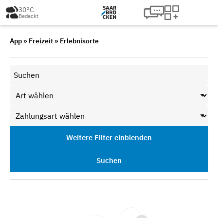
30°C
Bedeckt
App
»
Freizeit
» Erlebnisorte
Weitere Filter einblenden
Suchen