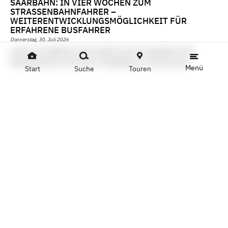
SAARBAHN: IN VIER WOCHEN ZUM
STRASSENBAHNFAHRER – W
EITERENTWICKLUNGSMÖGLICHKEIT FÜR E
RFAHRENE BUSFAHRER
Donnerstag, 30. Juli 2026
Interne Qualifizierung schafft neue Perspektiven für
Mitarbeitende und mehr Flexibilität im Fahrbetrieb
Menü
Start
Suche
Touren
Wer bereits seit mindestens drei Jahren als Busfahrer bei
der Saarbahn tätig ist, kann sich künftig innerhalb von
rund vier Wochen zum Straßenbahnfahrer
weiterqualifizieren. Der erste Ausbildungskurs mit 10 bis
12 Teilnehmenden soll Anfang August 2026 starten. Die
Qualifizierung schließt mit einer Prüfung ab. Die künftigen
Straßenbahnfahrer werden Fahrgäste zwischen dem
Römerkastell und Etzenhofen (Strecke nach BOStrab)
befördern.
» Weiterlesen