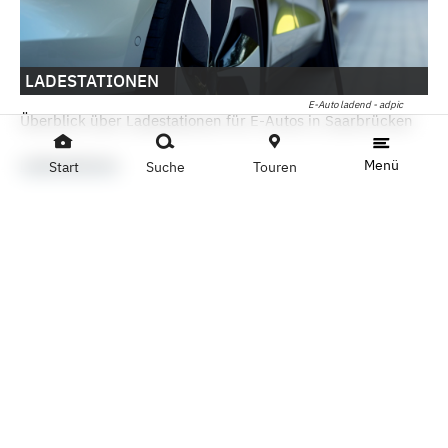
LADESTATIONEN
E-Auto ladend - adpic
Überblick über Ladestationen für E-Autos in Saarbrücken
Ladestationen
Menü
Start
Suche
Touren