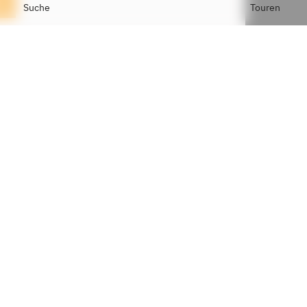
n
Suche
Touren
r Card
VISA