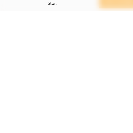
Karte anzeige
Start
WARENKATEGORIEN
Lebensmittel
Sonstiges
Tabak
ZAHLUNGSMETHODEN
Bar
Maestro (EC)
Maste