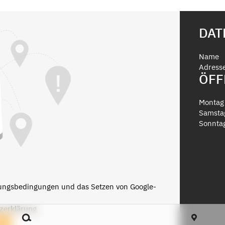
DAT
Name
Adress
ÖFF
Montag 
Samsta
Sonnta
zungsbedingungen und das Setzen von Google-
zerklärung