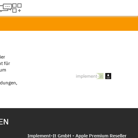
ier
t für
ium
eidungen,
EN
Implement-It GmbH - Apple Premium Reseller