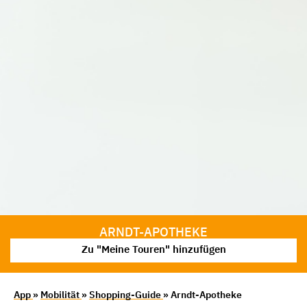
ARNDT-APOTHEKE
Zu "Meine Touren" hinzufügen
App
»
Mobilität
»
Shopping-Guide
» Arndt-Apotheke