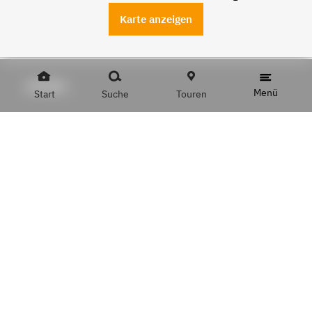
Karte anzeigen
DATEN
Menü
Start
Suche
Touren
Name
Arndt-Apotheke
Adresse
Mainzer Straße 105, 66121 Saarbrücken
Telefon
+49 681 64587
Website
apotheken.de/66121/saarbruecken/arndt-
apotheke
ÖFFNUNGSZEITEN
Montag - Freitag
8 bis 18.15 Uhr
Samstag
8.30 bis 13 Uhr
WARENKATEGORIEN