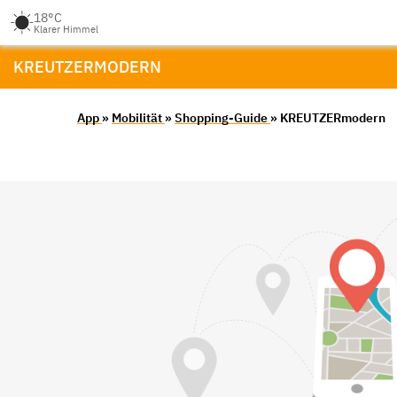
18°C
Klarer Himmel
KREUTZERMODERN
App
»
Mobilität
»
Shopping-Guide
» KREUTZERmodern