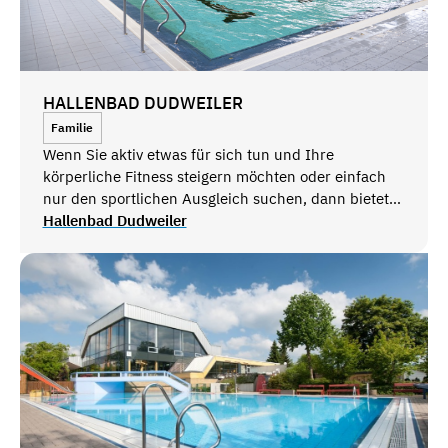
HALLENBAD DUDWEILER
Familie
Wenn Sie aktiv etwas für sich tun und Ihre
körperliche Fitness steigern möchten oder einfach
nur den sportlichen Ausgleich suchen, dann bietet
Ihnen die Sport-Schwimmhalle in Dudweiler mit
Hallenbad Dudweiler
ihren 50-Meter-Bahnen den idealen Trainingsort.