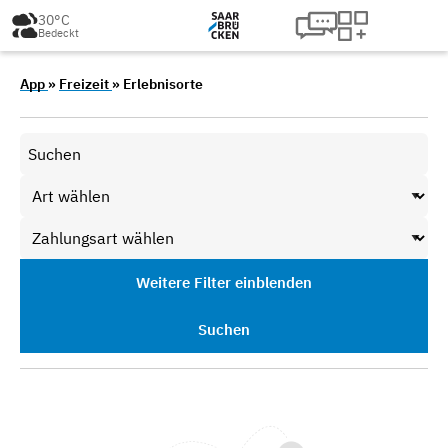
30°C
Bedeckt
App
»
Freizeit
» Erlebnisorte
Weitere Filter einblenden
Suchen