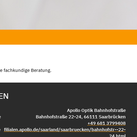
Sie fachkundige Beratung.
EN
Apollo Optik Bahnhofstraße
e
Bahnhofstraße 22-24, 66111 Saarbrücken
+49 681 3799408
e
filialen.apollo.de/saarland/saarbruecken/bahnhofstr--22-
24.html