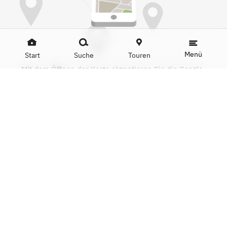
Menü
Start
Suche
Touren
Mit dem Öffnen der Karte akzeptieren Sie die Google-
Nutzungsbedingungen und das Setzen von Google-
Cookies.
Mehr Infos:
Datenschutzerklärung
Karte anzeigen
DATEN
Name
Leonidas
Adresse
Bahnhofstraße 34, 66111 Saarbrücken
Telefon
+49 681 397383
Website
saarbruecken.leonidas.com