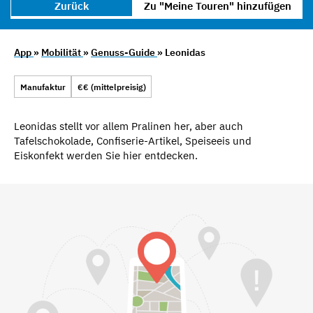
Zurück
Zu "Meine Touren" hinzufügen
App
»
Mobilität
»
Genuss-Guide
» Leonidas
Manufaktur
€€ (mittelpreisig)
Leonidas stellt vor allem Pralinen her, aber auch
Tafelschokolade, Confiserie-Artikel, Speiseeis und
Eiskonfekt werden Sie hier entdecken.