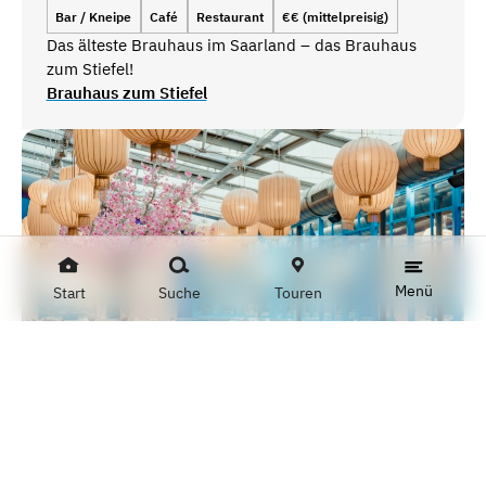
Bar / Kneipe
Café
Restaurant
€€ (mittelpreisig)
Das älteste Brauhaus im Saarland – das Brauhaus
zum Stiefel!
Brauhaus zum Stiefel
Menü
Start
Suche
Touren
IU
Bar / Kneipe
Café
Restaurant
€€ (mittelpreisig)
#nicetoseeÏU