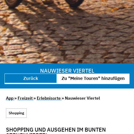
NAUWIESER VIERTEL
Zurück
Zu "Meine Touren" hinzufügen
App
»
Freizeit
»
Erlebnisorte
» Nauwieser Viertel
Shopping
SHOPPING UND AUSGEHEN IM BUNTEN