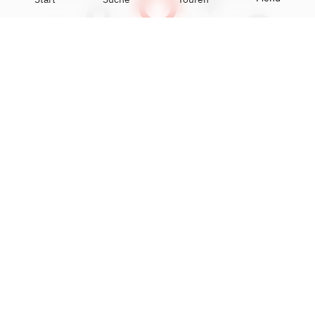
Mit dem Öffnen der Karte akzeptieren Sie die Google-
Nutzungsbedingungen und das Setzen von Google-
Cookies.
Mehr Infos:
Datenschutzerklärung
Karte anzeigen
DATEN