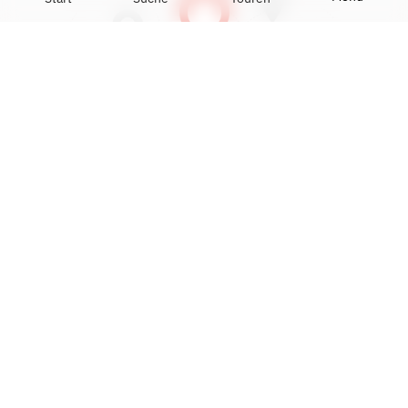
Mit dem Öffnen der Karte akzeptieren Sie die Google-
Nutzungsbedingungen und das Setzen von Google-
Cookies.
Mehr Infos:
Datenschutzerklärung
Karte anzeigen
DATEN