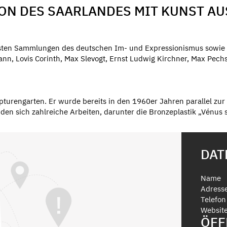
ION DES SAARLANDES MIT KUNST AU
sten Sammlungen des deutschen Im- und Expressionismus sowie d
nn, Lovis Corinth, Max Slevogt, Ernst Ludwig Kirchner, Max Pechste
ulpturengarten. Er wurde bereits in den 1960er Jahren parallel z
en sich zahlreiche Arbeiten, darunter die Bronzeplastik „Vénus sa
DAT
Name
Adress
Telefon
Websit
ÖFF