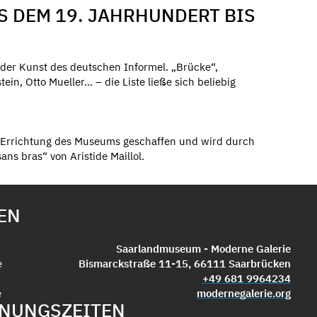
S DEM 19. JAHRHUNDERT BIS
er Kunst des deutschen Informel. „Brücke“,
in, Otto Mueller… – die Liste ließe sich beliebig
ur Errichtung des Museums geschaffen und wird durch
ns bras“ von Aristide Maillol.
EN
Saarlandmuseum - Moderne Galerie
e
Bismarckstraße 11-15, 66111 Saarbrücken
+49 681 9964234
e
modernegalerie.org
NUNGSZEITEN