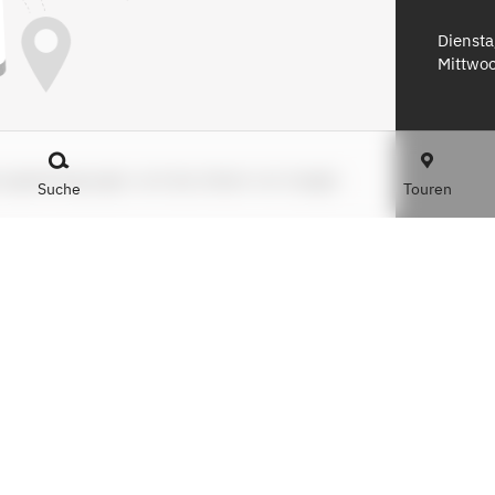
Diensta
Mittwo
zungsbedingungen und das Setzen von Google-
Suche
Touren
zerklärung
n