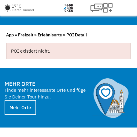
17°C
Klarer Himmel
App
»
Freizeit
»
Erlebnisorte
» POI Detail
POI existiert nicht.
MEHR ORTE
Finde mehr interessante Orte und füge
Sie Deiner Tour hinzu.
Mehr Orte