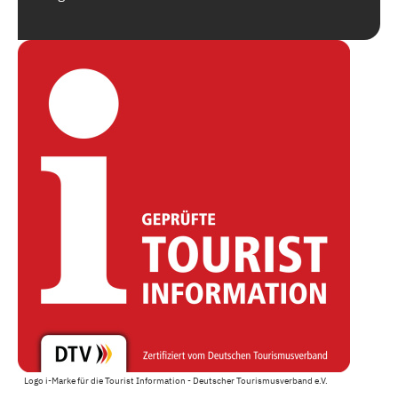
Logo i-Marke für die Tourist Information - Deutscher Tourismusverband e.V.