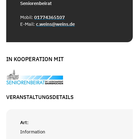
Seniorenbeirat
Mobil:
01774365107
E-Mail:
c.weins@weins.de
IN KOOPERATION MIT
VERANSTALTUNGSDETAILS
Art:
Information