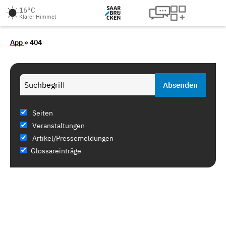
16°C
Klarer Himmel
App
» 404
Seiten
Veranstaltungen
Artikel/Pressemeldungen
Glossareinträge