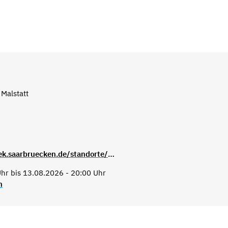
 Malstatt
https://stadtbibliothek.saarbruecken.de/standorte/kultur_und_lesetreffs/kultur_und_lesetreff_malstatt
hr bis 13.08.2026 - 20:00 Uhr
n