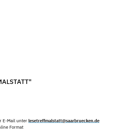
MALSTATT"
r E-Mail unter
lesetreffmalstatt@saarbruecken.de
nline Format