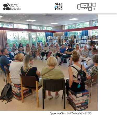
31°C
Bedeckt
Sprachcafé im KULT Malstatt - ©LHS