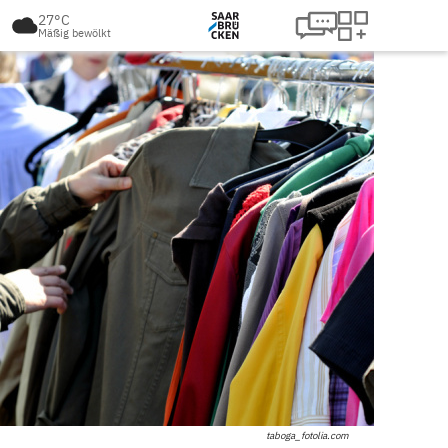
27°C
Mäßig bewölkt
taboga_fotolia.com