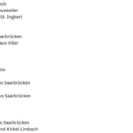
ouis
eusweiler
St. Ingbert
aarbrücken
aus Viller
eim
us Saarbrücken
aus Saarbrücken
us Saarbrücken
und Kirkel-Limbach