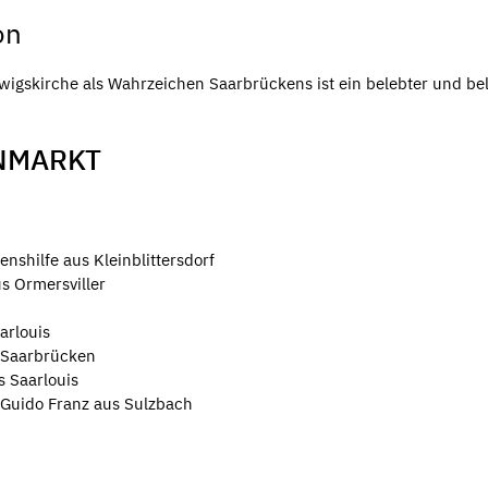
on
igskirche als Wahrzeichen Saarbrückens ist ein belebter und bel
NMARKT
shilfe aus Kleinblittersdorf
s Ormersviller
arlouis
 Saarbrücken
s Saarlouis
 Guido Franz aus Sulzbach