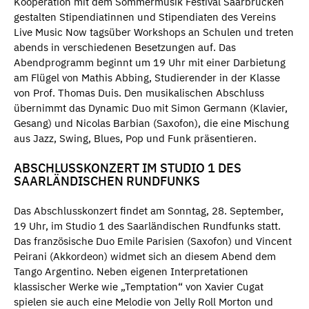
Kooperation mit dem Sommermusik Festival Saarbrücken
gestalten Stipendiatinnen und Stipendiaten des Vereins
Live Music Now tagsüber Workshops an Schulen und treten
abends in verschiedenen Besetzungen auf. Das
Abendprogramm beginnt um 19 Uhr mit einer Darbietung
am Flügel von Mathis Abbing, Studierender in der Klasse
von Prof. Thomas Duis. Den musikalischen Abschluss
übernimmt das Dynamic Duo mit Simon Germann (Klavier,
Gesang) und Nicolas Barbian (Saxofon), die eine Mischung
aus Jazz, Swing, Blues, Pop und Funk präsentieren.
ABSCHLUSSKONZERT IM STUDIO 1 DES
SAARLÄNDISCHEN RUNDFUNKS
Das Abschlusskonzert findet am Sonntag, 28. September,
19 Uhr, im Studio 1 des Saarländischen Rundfunks statt.
Das französische Duo Emile Parisien (Saxofon) und Vincent
Peirani (Akkordeon) widmet sich an diesem Abend dem
Tango Argentino. Neben eigenen Interpretationen
klassischer Werke wie „Temptation“ von Xavier Cugat
spielen sie auch eine Melodie von Jelly Roll Morton und