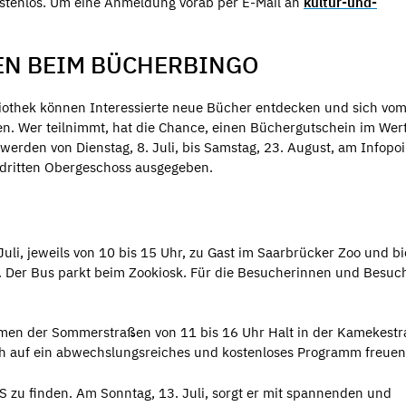
ostenlos. Um eine Anmeldung vorab per E-Mail an
kultur-und-
EN BEIM BÜCHERBINGO
iothek können Interessierte neue Bücher entdecken und sich vo
sen. Wer teilnimmt, hat die Chance, einen Büchergutschein im Wert
rden von Dienstag, 8. Juli, bis Samstag, 23. August, am Infopoi
dritten Obergeschoss ausgegeben.
uli, jeweils von 10 bis 15 Uhr, zu Gast im Saarbrücker Zoo und bi
an. Der Bus parkt beim Zookiosk. Für die Besucherinnen und Besuc
hmen der Sommerstraßen von 11 bis 16 Uhr Halt in der Kamekestr
h auf ein abwechslungsreiches und kostenloses Programm freuen
S zu finden. Am Sonntag, 13. Juli, sorgt er mit spannenden und