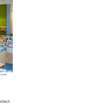
brücken
einfach