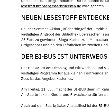
und spielerisch programmieren. Die Teilnahme ist k
lesetreff.brebach@saarbruecken.de
wird gebeten.
NEUEN LESESTOFF ENTDECK
Bei der Sommer-Aktion „Bücherbingo“ der Stadtbibl
vielfältigen Angebot der Bibliothek überraschen las
25 Euro zu gewinnen. Bingo-Karten zum Mitmachen we
Erdgeschoss und an den Infotheken im zweiten und 
DER BI-BUS IST UNTERWEGS
Der BI-BUS ist am Dienstag und Mittwoch, 8. und 9. J
vielfältiges Programm für alle kleinen Tierfreunde 
Zoos ist das Angebot kostenlos.
Am Freitag, 11. Juli, macht der BI-BUS dann im Ra
Alt-Saarbrücken. Kinder und Erwachsene dürfen sic
Auch auf dem Saarbrücker Altstadtfest ist der BI-BU