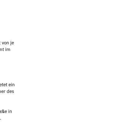
m
 von je
nt im
etet ein
her des
aße in
.