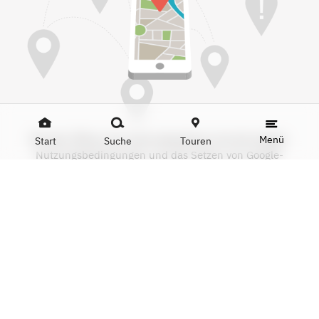
Mit dem Öffnen der Karte akzeptieren Sie die Google-
Menü
Start
Suche
Touren
Nutzungsbedingungen und das Setzen von Google-
Cookies.
Mehr Infos:
Datenschutzerklärung
Karte anzeigen
DATEN
Name
Café Batela