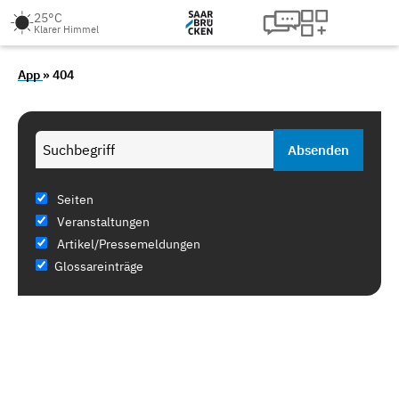
25°C
Klarer Himmel
App
» 404
Seiten
Veranstaltungen
Artikel/Pressemeldungen
Glossareinträge