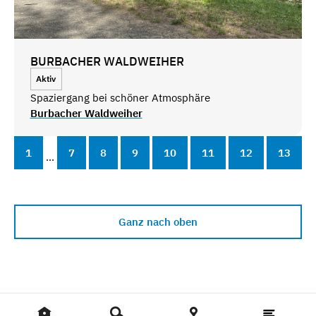
BURBACHER WALDWEIHER
Aktiv
Spaziergang bei schöner Atmosphäre
Burbacher Waldweiher
1
7
8
9
10
11
12
13
...
Ganz nach oben