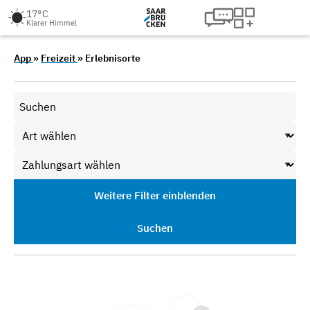
17°C
Klarer Himmel
App
»
Freizeit
» Erlebnisorte
Weitere Filter einblenden
Suchen