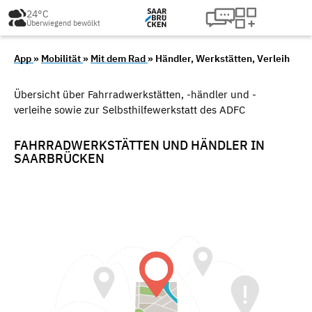
24°C
Überwiegend bewölkt
App
»
Mobilität
»
Mit dem Rad
» Händler, Werkstätten, Verleih
Übersicht über Fahrradwerkstätten, -händler und -
verleihe sowie zur Selbsthilfewerkstatt des ADFC
FAHRRADWERKSTÄTTEN UND HÄNDLER IN
SAARBRÜCKEN