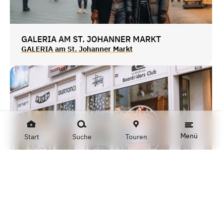
GALERIA AM ST. JOHANNER MARKT
GALERIA am St. Johanner Markt
Menü
Start
Suche
Touren
WIND-SPORT
Eine absolute Institution für alle Skate- und
Snowboard-Liebhaber, die seit Jahren den Puls ihrer