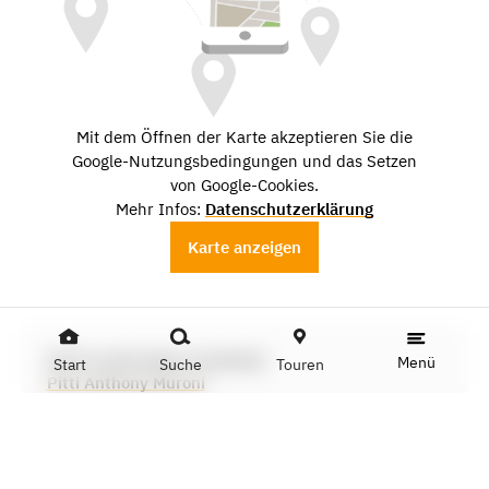
Mit dem Öffnen der Karte akzeptieren Sie die
Google-Nutzungsbedingungen und das Setzen
von Google-Cookies.
Mehr Infos:
Datenschutzerklärung
Karte anzeigen
PITTI ANTHONY MURONI
Menü
Start
Suche
Touren
Pitti Anthony Muroni
STABILE ATELIER
Unikatschmuck – Gold- und ggf.