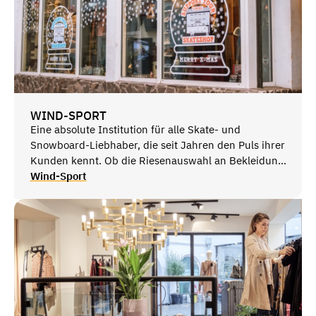
WIND-SPORT
Eine absolute Institution für alle Skate- und
Snowboard-Liebhaber, die seit Jahren den Puls ihrer
Kunden kennt. Ob die Riesenauswahl an Bekleidung
, Schuhe, entsprechende Hardware oder schöne
Wind-Sport
Accessoires, in dem sympathischen Shop im Herzen
von Saarbrücken bleibt kein Wunsch offen. An Wind
kommt man in diesem Bereich nicht vorbei.
Auf zwei Etagen können die Kunden bei bester
Beratung in einer lockeren Atmosphäre in aller Ruhe
einkaufen und auch fachsimpeln.