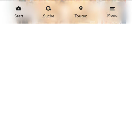
Menü
Start
Suche
Touren
YAAYAA
YaaYaa