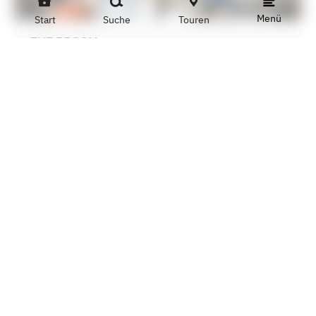
Menü
Start
Suche
Touren
THE BROOM
The Broom
WOLL FACTORY OUTLET
In unserem Factory-Outlet auf den Saarterrassen
Saarbrücken findest Du eine große Auswahl unserer
Produkte, von der Pfanne bis zum Spritzschutz. Hier