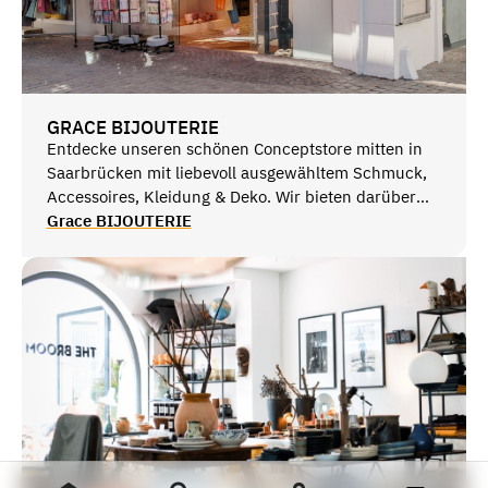
GRACE BIJOUTERIE
Entdecke unseren schönen Conceptstore mitten in
Saarbrücken mit liebevoll ausgewähltem Schmuck,
Accessoires, Kleidung & Deko. Wir bieten darüber
hinaus auch Gravuren & Eternal Bracelets für
Grace BIJOUTERIE
personalisierte Stücke.
Bei uns findet ihr gute Qualität zu fairen Preisen,
perfekte Geschenkideen - vor Ort wie auch online.
Wir freuen uns auf Euren Besuch inmitten der
Altstadt von Saarbrücken am historischen St.
Johanner Markt.